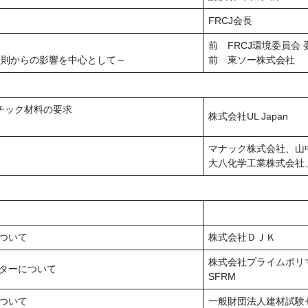
FRCJ会長
前 FRCJ環境委員会 
規則からの影響を中心として～
前 東ソー株式会社
スチック材料の要求
株式会社UL Japan
マナック株式会社、山
大八化学工業株式会社
について
株式会社ＤＪＫ
株式会社プライムポリ
ーターについて
SFRM
について
一般財団法人建材試験