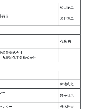
松田恭二
委員長
渋谷孝二
有森 奏
中産業株式会社、
、丸菱油化工業株式会社
赤地利之
マー
野寺明夫
センター
舟木理香