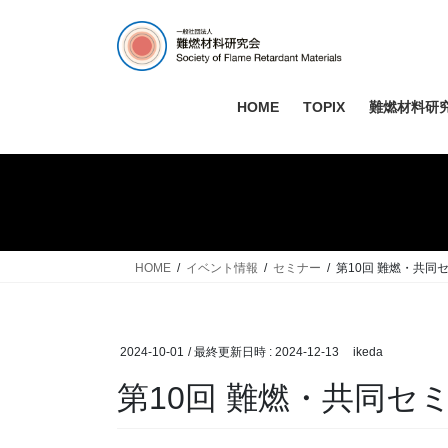
コ
ナ
ン
ビ
テ
ゲ
ン
ー
ツ
シ
HOME
TOPIX
難燃材料研究
へ
ョ
ス
ン
キ
に
ッ
移
プ
動
HOME
イベント情報
セミナー
第10回 難燃・共同
2024-10-01
/ 最終更新日時 :
2024-12-13
ikeda
第10回 難燃・共同セ