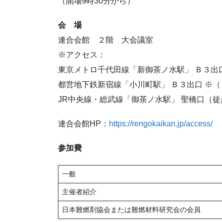
（開場9時30分から）
会 場
連合会館 ２階 大会議室
※アクセス：
東京メトロ千代田線「新御茶ノ水駅」 Ｂ３出
都営地下鉄新宿線「小川町駅」 Ｂ３出口 ※
JR中央線・総武線「御茶ノ水駅」 聖橋口（徒
連合会館HP：
https://rengokaikan.jp/access/
参加費
一般
主催者紹介
日本難燃剤協会または難燃材料研究会の会員