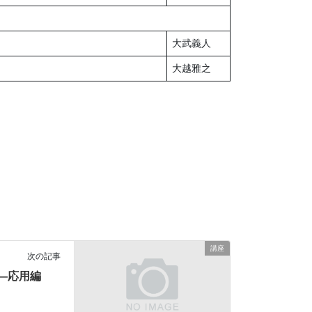
大武義人
大越雅之
講座
次の記事
講座―応用編